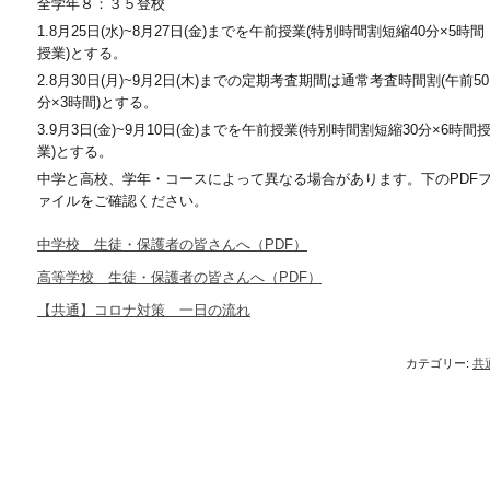
全学年８：３５登校
1.8月25日(水)~8月27日(金)までを午前授業(特別時間割短縮40分×5時間
授業)とする。
2.8月30日(月)~9月2日(木)までの定期考査期間は通常考査時間割(午前50
分×3時間)とする。
3.9月3日(金)~9月10日(金)までを午前授業(特別時間割短縮30分×6時間
業)とする。
中学と高校、学年・コースによって異なる場合があります。下のPDF
ァイルをご確認ください。
中学校 生徒・保護者の皆さんへ（PDF）
高等学校 生徒・保護者の皆さんへ（PDF）
【共通】コロナ対策 一日の流れ
カテゴリー:
共