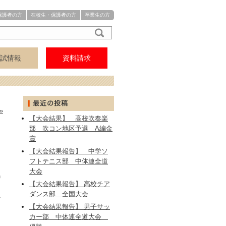
保護者の方
在校生・保護者の方
卒業生の方
試情報
資料請求
アクセス
中学
高校
»
【大会結果】 高校吹奏楽
部 吹コン地区予選 A編金
賞
【大会結果報告】 中学ソ
フトテニス部 中体連全道
大会
中
【大会結果報告】 高校チア
ダンス部 全国大会
を
【大会結果報告】 男子サッ
カー部 中体連全道大会