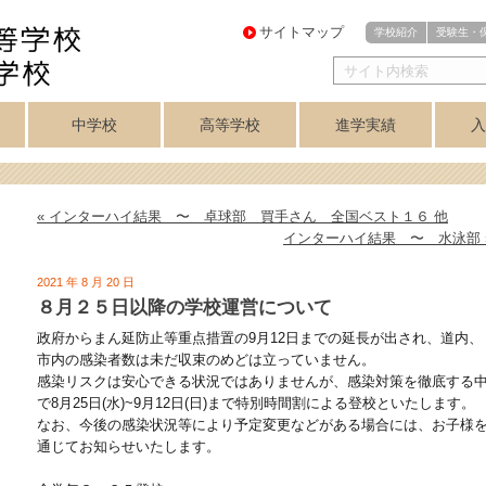
サイトマップ
学校紹介
受験生・
中学校
高等学校
進学実績
入
・
医進・難関理系
芸術コース
芸術コース
訓
アスリートコース
プログレスコース
中学校トップ
英数コース
クラブ紹介
高等学校トップ
学力重点コース
個性探求コース
クラブ紹介
音楽科
美術科
講座制
合格実績
美術専攻
音楽専攻
コース
« インターハイ結果 〜 卓球部 買手さん 全国ベスト１６ 他
インターハイ結果 〜 水泳部 
2021 年 8 月 20 日
８月２５日以降の学校運営について
政府からまん延防止等重点措置の9月12日までの延長が出され、道内、
市内の感染者数は未だ収束のめどは立っていません。
感染リスクは安心できる状況ではありませんが、感染対策を徹底する
で8月25日(水)~9月12日(日)まで特別時間割による登校といたします。
なお、今後の感染状況等により予定変更などがある場合には、お子様
通じてお知らせいたします。