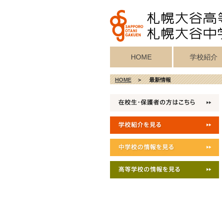
HOME
学校紹介
校歌・真宗宗歌
教育目標・校
学校施設紹介
校長挨拶
沿革
HOME
＞ 最新情報
記念歌