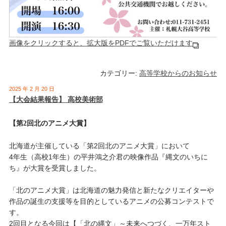
画像をクリックすると、拡大版をPDFでご覧いただけます
カテゴリー:
高等学校からのお知らせ
2025 年 2 月 20 日
【大会結果報告】 高校美術部
【第2回北のアニメ大賞】
北海道が主催している「第2回北のアニメ大賞」において
4年生（高校1年生）の平井鴻之介君の映像作品『縄文のいちに
ち』が大賞を受賞しました。
「北のアニメ大賞」は北海道の魅力発信と新たなクリエイターや
作品の誕生の支援等を目的としているアニメの公募コンテストで
す。
2回目となる今回は【「北の縄文」～未来へつづく、一万年スト