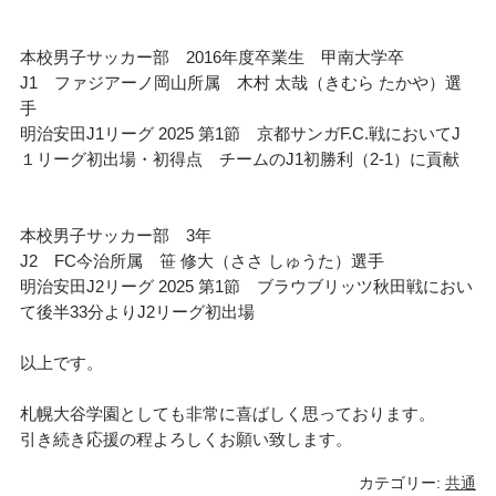
本校男子サッカー部 2016年度卒業生 甲南大学卒
J1 ファジアーノ岡山所属 木村 太哉（きむら たかや）選
手
明治安田J1リーグ 2025 第1節 京都サンガF.C.戦においてJ
１リーグ初出場・初得点 チームのJ1初勝利（2-1）に貢献
本校男子サッカー部 3年
J2 FC今治所属 笹 修大（ささ しゅうた）選手
明治安田J2リーグ 2025 第1節 ブラウブリッツ秋田戦におい
て後半33分よりJ2リーグ初出場
以上です。
札幌大谷学園としても非常に喜ばしく思っております。
引き続き応援の程よろしくお願い致します。
カテゴリー:
共通