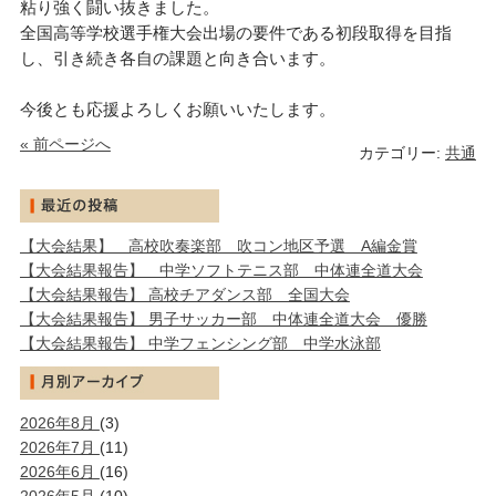
粘り強く闘い抜きました。
全国高等学校選手権大会出場の要件である初段取得を目指
し、引き続き各自の課題と向き合います。
今後とも応援よろしくお願いいたします。
« 前ページへ
カテゴリー:
共通
【大会結果】 高校吹奏楽部 吹コン地区予選 A編金賞
【大会結果報告】 中学ソフトテニス部 中体連全道大会
【大会結果報告】 高校チアダンス部 全国大会
【大会結果報告】 男子サッカー部 中体連全道大会 優勝
【大会結果報告】 中学フェンシング部 中学水泳部
2026年8月
(3)
2026年7月
(11)
2026年6月
(16)