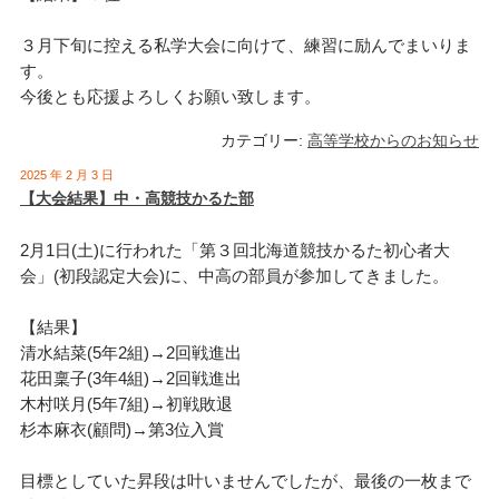
３月下旬に控える私学大会に向けて、練習に励んでまいりま
す。
今後とも応援よろしくお願い致します。
カテゴリー:
高等学校からのお知らせ
2025 年 2 月 3 日
【大会結果】中・高競技かるた部
2月1日(土)に行われた「第３回北海道競技かるた初心者大
会」(初段認定大会)に、中高の部員が参加してきました。
【結果】
清水結菜(5年2組)→2回戦進出
花田稟子(3年4組)→2回戦進出
木村咲月(5年7組)→初戦敗退
杉本麻衣(顧問)→第3位入賞
目標としていた昇段は叶いませんでしたが、
最後の一枚まで