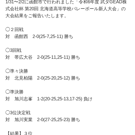
1/31〜2/2に函館市で行われました「令和6年度 武ダGEAD株
式会社杯 第20回 北海道高等学校バレーボール新人大会」の
大会結果をご報告いたします。
◯２回戦
対 函館西 2-0(25-7,25-11) 勝ち
◯3回戦
対 帯広大谷 2-0(25-11,25-11) 勝ち
◯準々決勝
対 北見柏陽 2-0(25-20,25-12) 勝ち
◯準決勝
対 旭川志峯 1-2(20-25,25-13,17-25) 負け
◯3位決定戦
対 旭川実業 2-0(27-25,25-23) 勝ち
【結果】３位