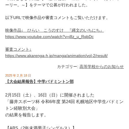
ーリー。～】をテーマで公募が行われました。
以下URLで映像作品や審査コメントもご覧いただけます。
映像作品↓ ひらい こうのすけ 『縄文のいちにち』
https://www.youtube.com/watch?v=i8z_u_RqbDc
審査コメント↓
https://www.akarenga-h.jp/manga/animation/vol-2/result/
カテゴリー:
高等学校からのお知らせ
2025 年 2 月 18 日
【大会結果報告】中学バドミントン部
2月15日（土）、16日（日）に開催されました
「藤井スポーツ杯 令和6年度 第24回 札幌地区中学生バドミン
トン経験別大会」
の結果を報告します。
【ABS（2年未満男子シングルス）】