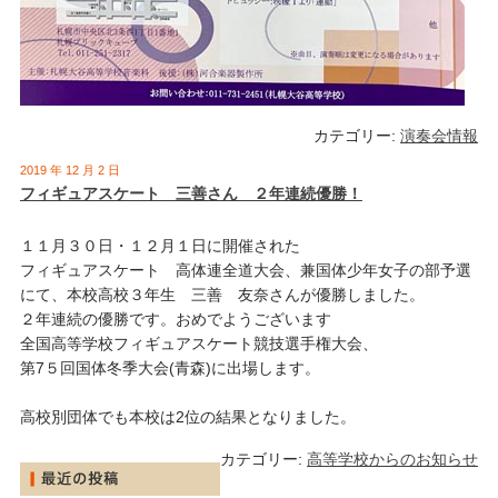
カテゴリー:
演奏会情報
2019 年 12 月 2 日
フィギュアスケート 三善さん ２年連続優勝！
１１月３０日・１２月１日に開催された
フィギュアスケート 高体連全道大会、兼国体少年女子の部予選
にて、本校高校３年生 三善 友奈さんが優勝しました。
２年連続の優勝です。おめでようございます
全国高等学校フィギュアスケート競技選手権大会、
第7５回国体冬季大会(青森)に出場します。
高校別団体でも本校は2位の結果となりました。
カテゴリー:
高等学校からのお知らせ