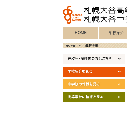
HOME
学校紹介
校歌・真宗宗歌
教育目標・校
学校施設紹介
校長挨拶
沿革
HOME
＞ 最新情報
記念歌