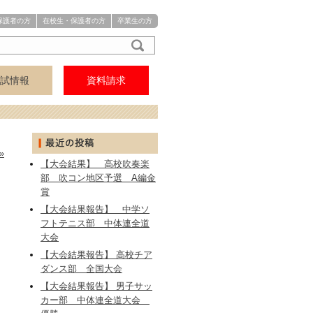
保護者の方
在校生・保護者の方
卒業生の方
試情報
資料請求
アクセス
中学
高校
»
【大会結果】 高校吹奏楽
部 吹コン地区予選 A編金
賞
【大会結果報告】 中学ソ
フトテニス部 中体連全道
大会
【大会結果報告】 高校チア
り
ダンス部 全国大会
【大会結果報告】 男子サッ
カー部 中体連全道大会