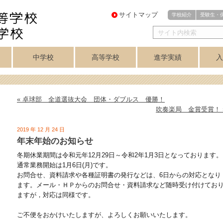
サイトマップ
学校紹介
受験生・
中学校
高等学校
進学実績
入
・
医進・難関理系
芸術コース
芸術コース
訓
アスリートコース
プログレスコース
中学校トップ
英数コース
クラブ紹介
高等学校トップ
学力重点コース
個性探求コース
クラブ紹介
音楽科
美術科
講座制
合格実績
美術専攻
音楽専攻
コース
« 卓球部 全道選抜大会 団体・ダブルス 優勝！
吹奏楽局 金賞受賞！ 
2019 年 12 月 24 日
年末年始のお知らせ
冬期休業期間は令和元年12月29日～令和2年1月3日となっております。
通常業務開始は1月6日(月)です。
お問合せ、資料請求や各種証明書の発行などは、6日からの対応となり
ます。メール・ＨＰからのお問合せ・資料請求など随時受け付けてお
ますが，対応は同様です。
ご不便をおかけいたしますが、よろしくお願いいたします。