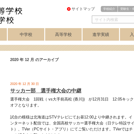
サイトマップ
学校紹介
受験生・
中学校
高等学校
進学実績
入
・
医進・難関理系
芸術コース
芸術コース
訓
アスリートコース
プログレスコース
中学校トップ
英数コース
クラブ紹介
高等学校トップ
学力重点コース
個性探求コース
クラブ紹介
音楽科
美術科
講座制
合格実績
美術専攻
音楽専攻
コース
2020 年 12 月 のアーカイブ
2020 年 12 月 30 日
サッカー部 選手権大会の中継
選手権大会 1回戦（ vs大手前高松 (香川)) が12月31日 12:05キック
オフとなります。
試合の模様は北海道はSTVテレビにてお昼12:00より中継されます。イ
ンターネット配信では、全国高校サッカー選手権大会（日テレ特設サ
ト）、TVer（PCサイト・アプリ）にてご覧いただけます。TVerではチ