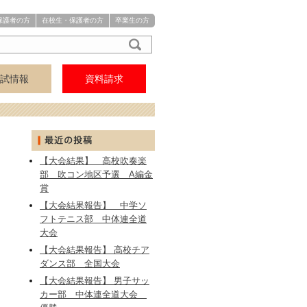
保護者の方
在校生・保護者の方
卒業生の方
試情報
資料請求
アクセス
中学
高校
【大会結果】 高校吹奏楽
部 吹コン地区予選 A編金
賞
【大会結果報告】 中学ソ
フトテニス部 中体連全道
大会
【大会結果報告】 高校チア
ダンス部 全国大会
【大会結果報告】 男子サッ
イ
カー部 中体連全道大会