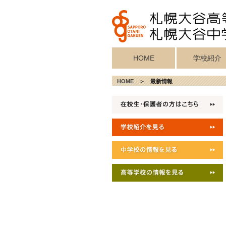
HOME
学校紹介
校歌・真宗宗歌
教育目標・校
学校施設紹介
校長挨拶
沿革
HOME
＞ 最新情報
記念歌