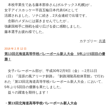
本校卒業生である藤本那奈さん(ボルテックス札幌)が，
女子アイスホッケー平昌五輪日本代表GKとして
活躍されました。ソチに続き，2大会連続で出場です。
念願のメダルには届きませんでしたが，
強豪国相手に熱戦を繰り広げる姿に感動しました。
藤本選手お疲れ様でした。
カテゴリー:
共通
2018 年 2 月 12 日
第13回北海道高等学校バレーボール新人大会 5年ぶり5回目の優
勝！
女子バレーボール部が、平成30年2月9日（金）～2月11日
（日）『湿原の風アリーナ釧路』『釧路湖陵高校体育館』で行わ
れた「第13回北海道高等学校バレーボール新人大会」において、
5年ぶり5回目の優勝を果たしました。
益々の躍進を期待します！
・第13回北海道高等学校バレーボール新人大会