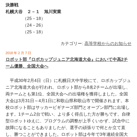
決勝戦
札幌大谷 ２－１ 旭川実業
（25－18）
（24－26）
（25－18）
カテゴリー:
高等学校からのお知らせ
2018 年 2 月 7 日
ロボット部『ロボカップジュニア北海道大会』において中高2チ
ーム優勝、全国大会へ
平成30年2月4日（日）に札幌日大中学校にて、ロボカップジュ
ニア北海道大会が行われ、ロボット部から8名2チームが出場し、
両チームとも第1位、全国大会への出場権を獲得しました。全国
大会は3月31日～4月1日に和歌山県和歌山市で開催されます。本
校ロボット部はサッカービギナーズ部門とオープン部門に出場し
ます。1チーム2台で戦い、より多く得点した方が勝ちです。自律
型ロボットゆえに、プログラムの調整が上手くいかず、試合中に
故障になることもありましたが、選手の頑張りで何とか立て直
し、勝つことができました。ロボット部は今年で3年連続全国大