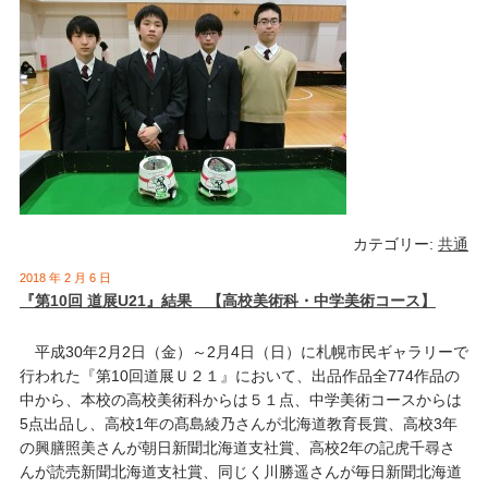
カテゴリー:
共通
2018 年 2 月 6 日
『第10回 道展U21』結果 【高校美術科・中学美術コース】
平成30年2月2日（金）～2月4日（日）に札幌市民ギャラリーで
行われた『第10回道展Ｕ２１』において、出品作品全774作品の
中から、本校の高校美術科からは５１点、中学美術コースからは
5点出品し、高校1年の髙島綾乃さんが北海道教育長賞、高校3年
の興膳照美さんが朝日新聞北海道支社賞、高校2年の記虎千尋さ
んが読売新聞北海道支社賞、同じく川勝遥さんが毎日新聞北海道