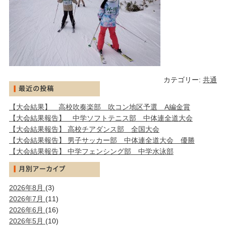
カテゴリー:
共通
【大会結果】 高校吹奏楽部 吹コン地区予選 A編金賞
【大会結果報告】 中学ソフトテニス部 中体連全道大会
【大会結果報告】 高校チアダンス部 全国大会
【大会結果報告】 男子サッカー部 中体連全道大会 優勝
【大会結果報告】 中学フェンシング部 中学水泳部
2026年8月
(3)
2026年7月
(11)
2026年6月
(16)
2026年5月
(10)