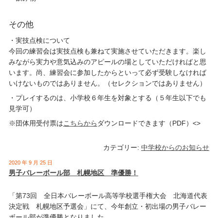
その他
・実技点検について
今回の練習会は実技点検も兼ねて実施させていただきます。楽し
みながら実力や意気込みのアピールの場としていただければと思
います。尚、練習会に参加したからといって必ず受験しなければ
いけないものではありません。（セレクションではありません）
・プレイするのは、小学校６年生を対象とする（５年生以下でも
見学可）
※団体用受付票は
こちらから
ダウンロードできます（PDF）<>
カテゴリー:
中学校からのお知らせ
2020 年 9 月 25 日
男子バレーボール部 札幌地区 準優勝！
「第73回 全日本バレーボール高等学校選手権大会 北海道代表
決定戦 札幌地区予選会」にて、今年創立・初出場の男子バレー
ボール部が準優勝となりました。