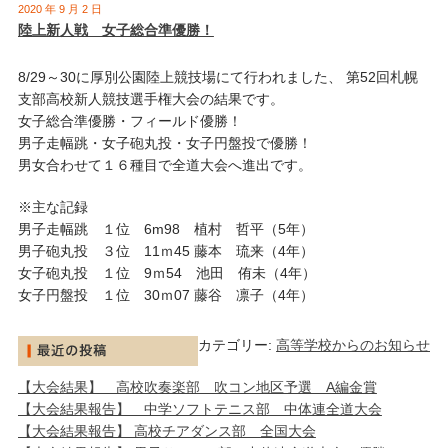
2020 年 9 月 2 日
陸上新人戦 女子総合準優勝！
8/29～30に厚別公園陸上競技場にて行われました、 第52回札幌
支部高校新人競技選手権大会の結果です。
女子総合準優勝・フィールド優勝！
男子走幅跳・女子砲丸投・女子円盤投で優勝！
男女合わせて１６種目で全道大会へ進出です。
※主な記録
男子走幅跳 １位 6m98 植村 哲平（5年）
男子砲丸投 ３位 11ｍ45 藤本 琉来（4年）
女子砲丸投 １位 9ｍ54 池田 侑未（4年）
女子円盤投 １位 30ｍ07 藤谷 凛子（4年）
カテゴリー:
高等学校からのお知らせ
【大会結果】 高校吹奏楽部 吹コン地区予選 A編金賞
【大会結果報告】 中学ソフトテニス部 中体連全道大会
【大会結果報告】 高校チアダンス部 全国大会