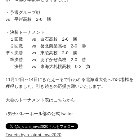
・予選グループ戦
vs 平岸高校 2-0 勝
・決勝トーナメント
１回戦 vs 白石高校 2-0 勝
２回戦 vs 啓北商業高校 2-0 勝
準々決勝 vs 東陵高校 2-0 勝
準決勝 vs あすかぜ高校 2-0 勝
決勝 vs 東海大札幌高校 0-2 負
11月12日～14日にきたえーるで行われる北海道大会への出場権を
獲得しました。引き続きの応援お願いいたします。
大会のトーナメント表は
こちらから
↓男子バレーボール部の公式Twitter
Tweets by s_otani_mvc2020