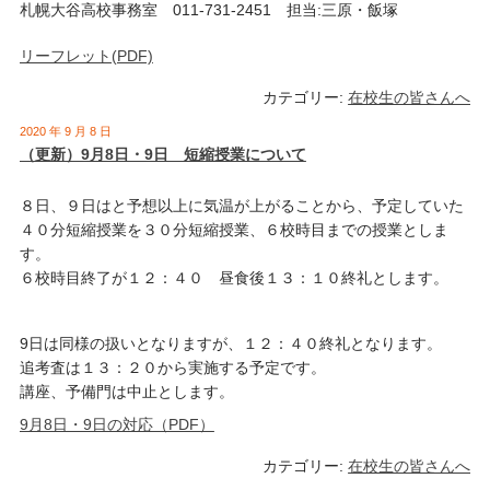
札幌大谷高校事務室 011-731-2451 担当:三原・飯塚
リーフレット(PDF)
カテゴリー:
在校生の皆さんへ
2020 年 9 月 8 日
（更新）9月8日・9日 短縮授業について
８日、９日はと予想以上に気温が上がることから、予定していた
４０分短縮授業を３０分短縮授業、６校時目までの授業としま
す。
６校時目終了が１２：４０ 昼食後１３：１０終礼とします。
9日は同様の扱いとなりますが、１２：４０終礼となります。
追考査は１３：２０から実施する予定です。
講座、予備門は中止とします。
9月8日・9日の対応（PDF）
カテゴリー:
在校生の皆さんへ