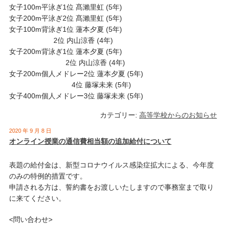
女子100m平泳ぎ1位 髙瀨里虹 (5年)
女子200m平泳ぎ2位 髙瀨里虹 (5年)
女子100m背泳ぎ1位 蓮本夕夏 (5年)
2位 内山涼香 (4年)
女子200m背泳ぎ1位 蓮本夕夏 (5年)
2位 内山涼香 (4年)
女子200m個人メドレー2位 蓮本夕夏 (5年)
4位 藤塚未来 (5年)
女子400m個人メドレー3位 藤塚未来 (5年)
カテゴリー:
高等学校からのお知らせ
2020 年 9 月 8 日
オンライン授業の通信費相当額の追加給付について
表題の給付金は、新型コロナウイルス感染症拡大による、今年度
のみの特例的措置です。
申請される方は、誓約書をお渡しいたしますので事務室まで取り
に来てください。
<問い合わせ>