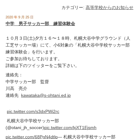
カテゴリー:
高等学校からのお知らせ
2020 年 9 月 25 日
中学 男子サッカー部 練習体験会
１０月３日(土)夕方１６〜１８時、札幌大谷中学グラウンド（人
工芝サッカー場）にて、小6対象の「札幌大谷中学校サッカー部
練習体験会」を行います。
ご参加お待ちしております。
詳細は下のツイッターをご覧下さい。
連絡先：
中学サッカー部 監督
川高 亮介
連絡先
kawataka@s-ohtani.ed.jp
pic.twitter.com/s3dxPWi2rc
札幌大谷中学校サッカー部
(@otani_jh_soccer)
pic.twitter.com/kjXT1Ejsmh
pic.twitter.com/68PgN4dtlp
— 札幌大谷中学校サッカー部