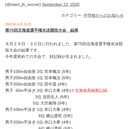
(@otani_jh_soccer)
September 23, 2020
カテゴリー:
中学校からのお知らせ
2020 年 9 月 15 日
第75回北海道選手権水泳競技大会 結果
８月２９日・３０日に行われました、第75回北海道選手権水泳競
技大会の結果です。
今年度初めての大会で、好記録が生まれました。
男子100m自由形 2位 宮本颯汰 (5年)
男子200m自由形 1位 宮本颯汰 (5年)
男子200m自由形 7位 田中遥 (4年)
男子 50m平泳ぎ 2位 井口大希 (4年)
※北海道高校新記録
3位 吉田生人 (6年)
5位 大沢奏翔 (5年)
男子100m平泳ぎ 1位 井口大希 (4年)
6位 横山貴旺 (5年)
男子200m平泳ぎ 1位 井口大希 (4年)
6位 横山貴旺 (5年)