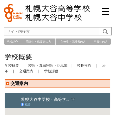
学校紹介
受験生・保護者の方
在校生・保護者の方
卒業生の方
学校概要
|
校歌・真宗宗歌・記念歌
|
校長挨拶
｜
沿
革
｜
交通案内
｜
学校評価
交通案内