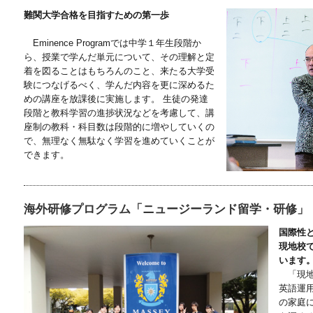
難関大学合格を目指すための第一歩
Eminence Programでは中学１年生段階か
ら、授業で学んだ単元について、その理解と定
着を図ることはもちろんのこと、来たる大学受
験につなげるべく、学んだ内容を更に深めるた
めの講座を放課後に実施します。 生徒の発達
段階と教科学習の進捗状況などを考慮して、講
座制の教科・科目数は段階的に増やしていくの
で、無理なく無駄なく学習を進めていくことが
できます。
海外研修プログラム「ニュージーランド留学・研修」
国際性
現地校
います
「現地
英語運
の家庭