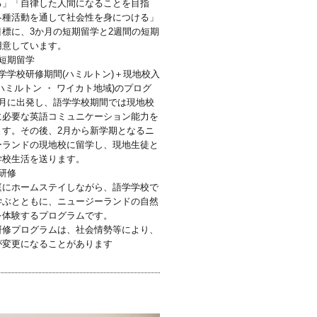
る」「自律した人間になることを目指
各種活動を通して社会性を身につける」
目標に、3か月の短期留学と2週間の短期
用意しています。
短期留学
学学校研修期間(ハミルトン)＋現地校入
ハミルトン ・ ワイカト地域)のプログ
1月に出発し、語学学校期間では現地校
に必要な英語コミュニケーション能力を
ます。その後、2月から新学期となるニ
ーランドの現地校に留学し、現地生徒と
学校生活を送ります。
研修
庭にホームステイしながら、語学学校で
学ぶとともに、ニュージーランドの自然
を体験するプログラムです。
研修プログラムは、社会情勢等により、
が変更になることがあります