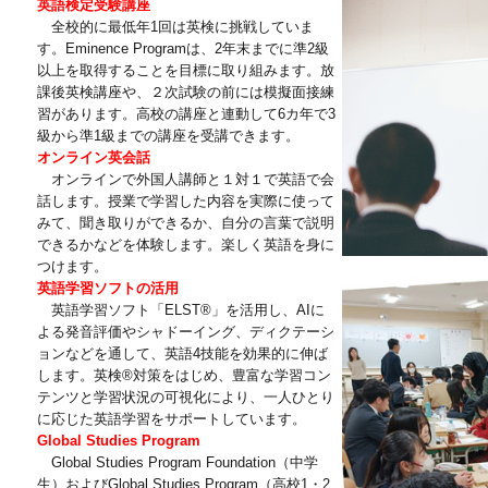
英語検定受験講座
全校的に最低年1回は英検に挑戦していま
す。Eminence Programは、2年末までに準2級
以上を取得することを目標に取り組みます。放
課後英検講座や、２次試験の前には模擬面接練
習があります。高校の講座と連動して6カ年で3
級から準1級までの講座を受講できます。
オンライン英会話
オンラインで外国人講師と１対１で英語で会
話します。授業で学習した内容を実際に使って
みて、聞き取りができるか、自分の言葉で説明
できるかなどを体験します。楽しく英語を身に
つけます。
英語学習ソフトの活用
英語学習ソフト「ELST®」を活用し、AIに
よる発音評価やシャドーイング、ディクテーシ
ョンなどを通して、英語4技能を効果的に伸ば
します。英検®対策をはじめ、豊富な学習コン
テンツと学習状況の可視化により、一人ひとり
に応じた英語学習をサポートしています。
Global Studies Program
Global Studies Program Foundation（中学
生）およびGlobal Studies Program（高校1・2