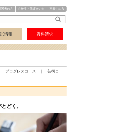
保護者の方
在校生・保護者の方
卒業生の方
試情報
資料請求
アクセス
中学
高校
｜
プログレスコース
｜
芸術コー
手がとどく。