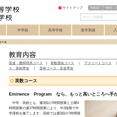
サイトマップ
学校紹介
受験生・
中学校
高等学校
進学実績
入
・
医進・難関理系
芸術コース
芸術コース
訓
アスリートコース
プログレスコース
中学校トップ
英数コース
クラブ紹介
高等学校トップ
学力重点コース
個性探求コース
クラブ紹介
音楽科
美術科
講座制
合格実績
コース
美術専攻
音楽専攻
コース
医進・難関理系コース
|
英数選抜コース
｜
アスリートコース
ス 美術専攻
｜
芸術コース 音楽専攻
英数コース
Eminence Program なら、もっと高いところへ
中学・高校とも、週3回の7時間授業と土曜4
時間授業の週37時間授業により、中2段階で中
学課程を修了します。高校では週3回の7時間授