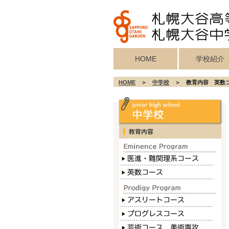
HOME
学校紹介
校歌・真宗宗歌
教育目標・校
学校施設紹介
校長挨拶
沿革
HOME
＞
中学校
＞ 教育内容 英数
記念歌