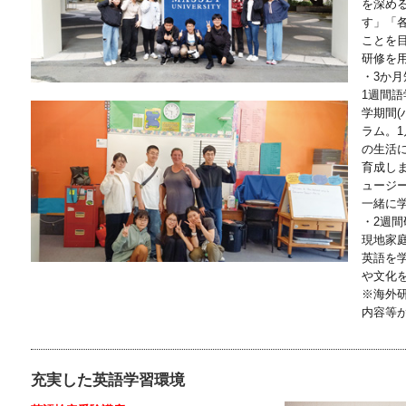
を深め
す」「
ことを
研修を
・3か月
1週間語
学期間(
ラム。
の生活
育成し
ュージ
一緒に
・2週間
現地家
英語を
や文化
※海外
内容等
充実した英語学習環境