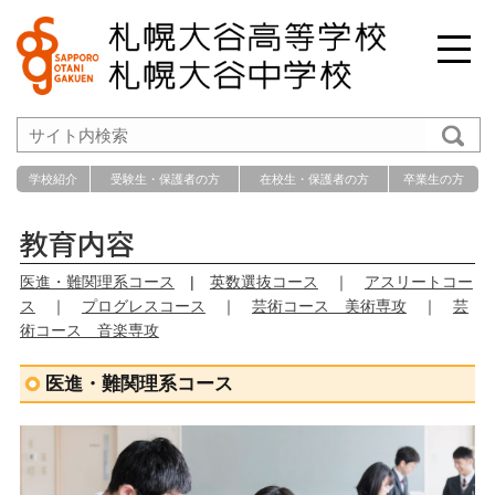
学校紹介
受験生・保護者の方
在校生・保護者の方
卒業生の方
医進・難関理系コース
|
英数選抜コース
｜
アスリートコー
ス
｜
プログレスコース
｜
芸術コース 美術専攻
｜
芸
術コース 音楽専攻
医進・難関理系コース