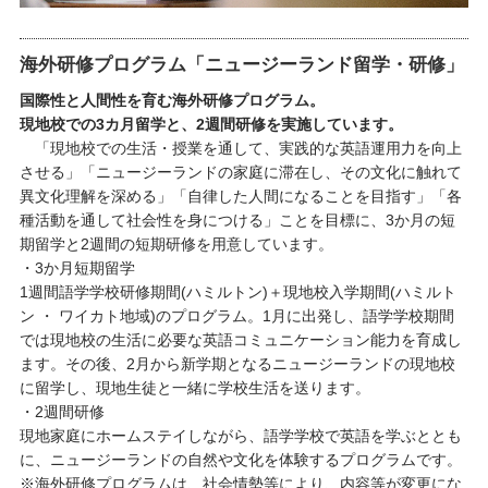
海外研修プログラム「ニュージーランド留学・研修」
国際性と人間性を育む海外研修プログラム。
現地校での3カ月留学と、2週間研修を実施しています。
「現地校での生活・授業を通して、実践的な英語運用力を向上
させる」「ニュージーランドの家庭に滞在し、その文化に触れて
異文化理解を深める」「自律した人間になることを目指す」「各
種活動を通して社会性を身につける」ことを目標に、3か月の短
期留学と2週間の短期研修を用意しています。
・3か月短期留学
1週間語学学校研修期間(ハミルトン)＋現地校入学期間(ハミルト
ン ・ ワイカト地域)のプログラム。1月に出発し、語学学校期間
では現地校の生活に必要な英語コミュニケーション能力を育成し
ます。その後、2月から新学期となるニュージーランドの現地校
に留学し、現地生徒と一緒に学校生活を送ります。
・2週間研修
現地家庭にホームステイしながら、語学学校で英語を学ぶととも
に、ニュージーランドの自然や文化を体験するプログラムです。
※海外研修プログラムは、社会情勢等により、内容等が変更にな