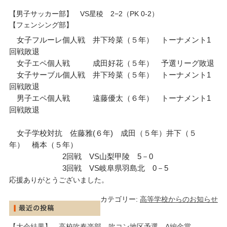
【男子サッカー部】 VS星稜 2−2（PK 0-2）
【フェンシング部】
女子フルーレ個人戦 井下玲菜（５年） トーナメント1
回戦敗退
女子エペ個人戦 成田好花（５年） 予選リーグ敗退
女子サーブル個人戦 井下玲菜（５年） トーナメント1
回戦敗退
男子エペ個人戦 遠藤優太（６年） トーナメント1
回戦敗退
女子学校対抗 佐藤雅(６年) 成田（５年）井下（５
年） 橋本（５年）
2回戦 VS山梨甲陵 5－0
3回戦 VS岐阜県羽島北 0－5
応援ありがとうございました。
カテゴリー:
高等学校からのお知らせ
【大会結果】 高校吹奏楽部 吹コン地区予選 A編金賞