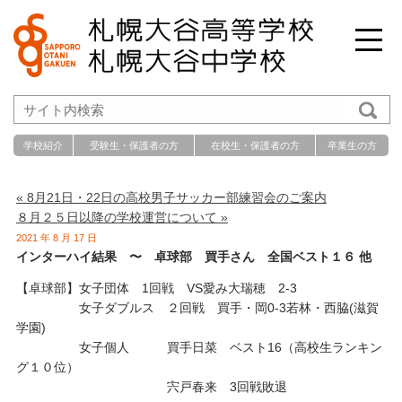
学校紹介
受験生・保護者の方
在校生・保護者の方
卒業生の方
« 8月21日・22日の高校男子サッカー部練習会のご案内
８月２５日以降の学校運営について »
2021 年 8 月 17 日
インターハイ結果 〜 卓球部 買手さん 全国ベスト１６ 他
【卓球部】女子団体 1回戦 VS愛み大瑞穂 2-3
女子ダブルス ２回戦 買手・岡0-3若林・西脇(滋賀
学園)
女子個人 買手日菜 ベスト16（高校生ランキン
グ１０位）
宍戸春来 3回戦敗退