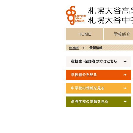
HOME
学校紹介
校歌・真宗宗歌
教育目標・校
学校施設紹介
校長挨拶
沿革
HOME
＞ 最新情報
記念歌