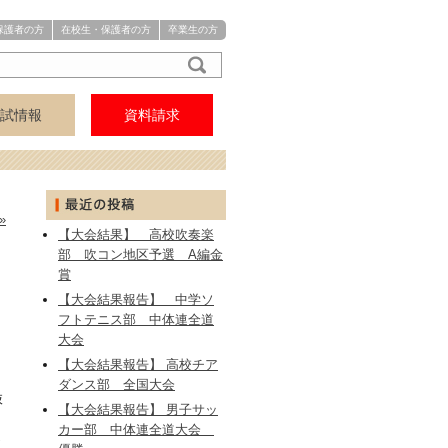
保護者の方
在校生・保護者の方
卒業生の方
試情報
資料請求
アクセス
中学
高校
»
【大会結果】 高校吹奏楽
部 吹コン地区予選 A編金
賞
【大会結果報告】 中学ソ
フトテニス部 中体連全道
１
大会
【大会結果報告】 高校チア
ダンス部 全国大会
抜
【大会結果報告】 男子サッ
カー部 中体連全道大会
っ