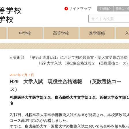
サイトマップ
学校紹介
受験生・
中学校
高等学校
進学実績
入
・
医進・難関理系
芸術コース
芸術コース
訓
アスリートコース
プログレスコース
中学校トップ
英数コース
クラブ紹介
高等学校トップ
学力重点コース
個性探求コース
クラブ紹介
音楽科
美術科
講座制
合格実績
美術専攻
音楽専攻
コース
« 美術部 『第9回 道展U21』において初の最高賞・準大賞受賞の快挙
H29 大学入試 現役生合格速報２ (英数選抜コース) 
2017 年 2 月 7 日
H29 大学入試 現役生合格速報 （英数選抜コー
ス）
札幌医科大学医学部３名、慶応義塾大学文学部１名、近畿大学薬学部
名
2月7日、札幌医科大学医学部推薦入試の結果が発表され、本校英数選
コース高3生徒3名が合格しました。
すでに、慶應義塾大学・近畿大学の推薦入試においても合格を勝ち取