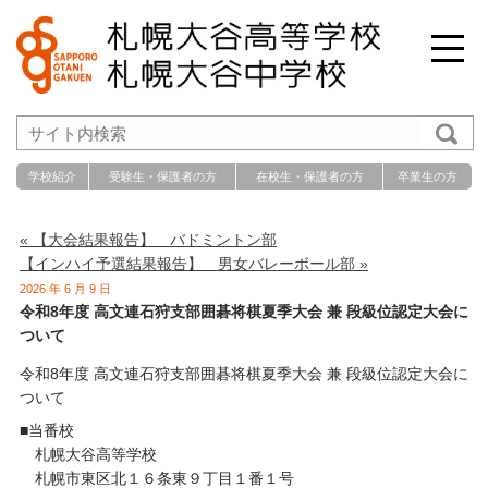
学校紹介
受験生・保護者の方
在校生・保護者の方
卒業生の方
« 【大会結果報告】 バドミントン部
【インハイ予選結果報告】 男女バレーボール部 »
2026 年 6 月 9 日
令和8年度 高文連石狩支部囲碁将棋夏季大会 兼 段級位認定大会に
ついて
令和8年度 高文連石狩支部囲碁将棋夏季大会 兼 段級位認定大会に
ついて
■当番校
札幌大谷高等学校
札幌市東区北１６条東９丁目１番１号