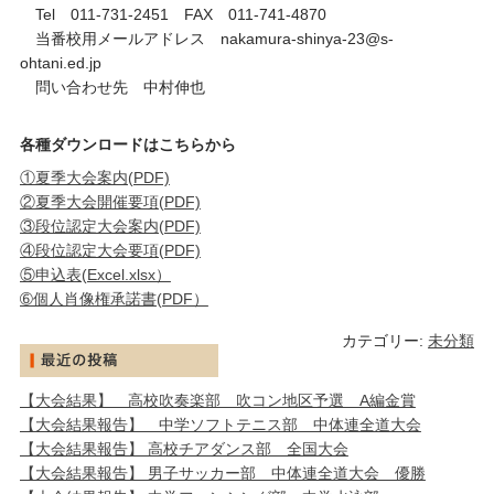
Tel 011-731-2451 FAX 011-741-4870
当番校用メールアドレス nakamura-shinya-23@s-
ohtani.ed.jp
問い合わせ先
中村伸也
各種ダウンロードはこちらから
①夏季大会案内(PDF)
②夏季大会開催要項(PDF)
③段位認定大会案内(PDF)
④段位認定大会要項(PDF)
⑤申込表(Excel.xlsx）
➅個人肖像権承諾書(PDF）
カテゴリー:
未分類
【大会結果】 高校吹奏楽部 吹コン地区予選 A編金賞
【大会結果報告】 中学ソフトテニス部 中体連全道大会
【大会結果報告】 高校チアダンス部 全国大会
【大会結果報告】 男子サッカー部 中体連全道大会 優勝