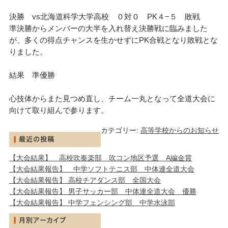
決勝 vs北海道科学大学高校 ０対０ PK４−５ 敗戦
準決勝からメンバーの大半を入れ替え決勝戦に臨みました
が、多くの得点チャンスを生かせずにPK合戦となり敗戦とな
りました。
結果 準優勝
心技体からまた見つめ直し、チーム一丸となって全道大会に
向けて取り組んで参ります。
カテゴリー:
高等学校からのお知らせ
【大会結果】 高校吹奏楽部 吹コン地区予選 A編金賞
【大会結果報告】 中学ソフトテニス部 中体連全道大会
【大会結果報告】 高校チアダンス部 全国大会
【大会結果報告】 男子サッカー部 中体連全道大会 優勝
【大会結果報告】 中学フェンシング部 中学水泳部