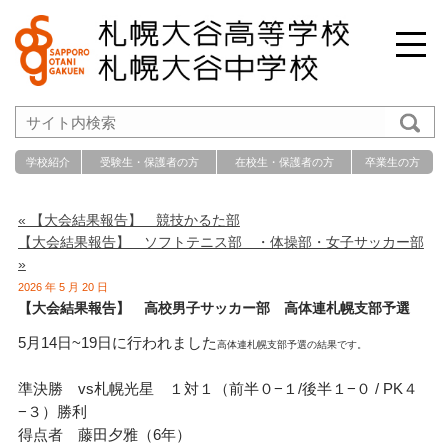
学校紹介
受験生・保護者の方
在校生・保護者の方
卒業生の方
« 【大会結果報告】 競技かるた部
【大会結果報告】 ソフトテニス部 ・体操部・女子サッカー部
»
2026 年 5 月 20 日
【大会結果報告】 高校男子サッカー部 高体連札幌支部予選
5月14日~19日に行われました
高体連札
幌支部予選の結果です。
準決勝 vs札幌光星 １対１（前半０−１/後半１−０ / PK４
−３）勝利
得点者 藤田夕雅（6年）