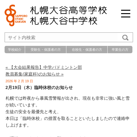
学校紹介
受験生・保護者の方
在校生・保護者の方
卒業生の方
« 【大会結果報告】中学バドミントン部
教員募集(家庭科)のお知らせ »
2026 年 2 月 19 日
2月19日（木）臨時休校のお知らせ
札幌では昨夜から暴風雪警報が出され、現在も非常に強い風と雪
が続いています。
生徒の安全を最優先と考え、
本日は「臨時休校」の措置を取ることといたしましたので連絡申
し上げます。