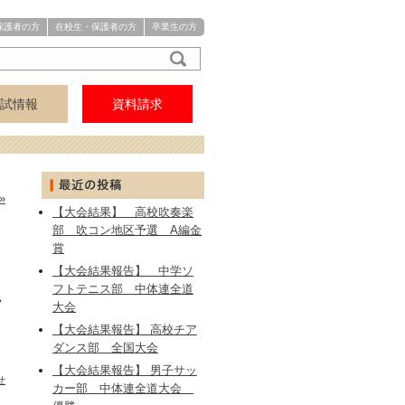
保護者の方
在校生・保護者の方
卒業生の方
試情報
資料請求
アクセス
中学
高校
»
【大会結果】 高校吹奏楽
部 吹コン地区予選 A編金
賞
【大会結果報告】 中学ソ
フトテニス部 中体連全道
い
大会
【大会結果報告】 高校チア
ダンス部 全国大会
【大会結果報告】 男子サッ
せ
カー部 中体連全道大会