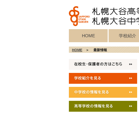
HOME
学校紹介
校歌・真宗宗歌
教育目標・校
学校施設紹介
校長挨拶
沿革
HOME
＞ 最新情報
記念歌