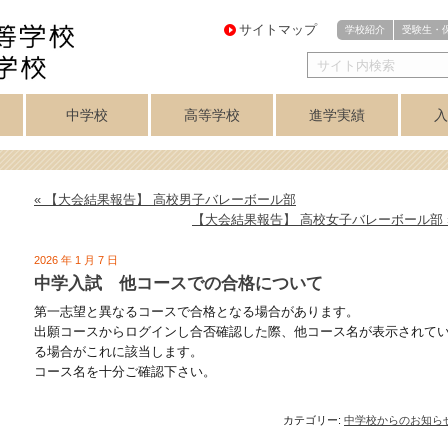
サイトマップ
学校紹介
受験生・
中学校
高等学校
進学実績
入
・
医進・難関理系
芸術コース
芸術コース
訓
アスリートコース
プログレスコース
中学校トップ
英数コース
クラブ紹介
高等学校トップ
学力重点コース
個性探求コース
クラブ紹介
音楽科
美術科
講座制
合格実績
美術専攻
音楽専攻
コース
« 【大会結果報告】 高校男子バレーボール部
【大会結果報告】 高校女子バレーボール部 
2026 年 1 月 7 日
中学入試 他コースでの合格について
第一志望と異なるコースで合格となる場合があります。
出願コースからログインし合否確認した際、他コース名が表示されて
る場合がこれに該当します。
コース名を十分ご確認下さい。
カテゴリー:
中学校からのお知ら