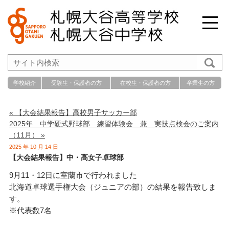
学校紹介
受験生・保護者の方
在校生・保護者の方
卒業生の方
« 【大会結果報告】高校男子サッカー部
2025年 中学硬式野球部 練習体験会 兼 実技点検会のご案内
（11月） »
2025 年 10 月 14 日
【大会結果報告】中・高女子卓球部
9月11・12日に室蘭市で行われました
北海道卓球選手権大会（ジュニアの部）の結果を報告致しま
す。
※代表数7名