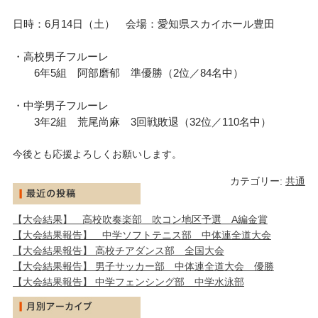
日時：6月14日（土） 会場：愛知県スカイホール豊田
・高校男子フルーレ
6年5組 阿部磨郁 準優勝（2位／84名中）
・中学男子フルーレ
3年2組 荒尾尚麻 3回戦敗退（32位／110名中）
今後とも応援よろしくお願いします。
カテゴリー:
共通
【大会結果】 高校吹奏楽部 吹コン地区予選 A編金賞
【大会結果報告】 中学ソフトテニス部 中体連全道大会
【大会結果報告】 高校チアダンス部 全国大会
【大会結果報告】 男子サッカー部 中体連全道大会 優勝
【大会結果報告】 中学フェンシング部 中学水泳部