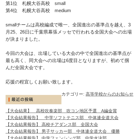
第1位 札幌大谷高校 small
第4位 札幌大谷高校 medium
smallチームは高校編成で唯一、全国進出の基準点を越え、3
月25、26日に千葉県幕張メッセで行われる全国大会への出場
が決まりました。
今回の大会は、出場している大会の中で全国進出の基準点が
最も高く、同大会への出場は6度目となりますが、初めて掴
んだ全国大会です。
応援の程宜しくお願い致します。
カテゴリー:
高等学校からのお知らせ
【大会結果】 高校吹奏楽部 吹コン地区予選 A編金賞
【大会結果報告】 中学ソフトテニス部 中体連全道大会
【大会結果報告】 高校チアダンス部 全国大会
【大会結果報告】 男子サッカー部 中体連全道大会 優勝
【大会結果報告】 中学フェンシング部 中学水泳部