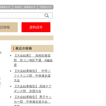
保護者の方
在校生・保護者の方
卒業生の方
試情報
資料請求
アクセス
中学
高校
»
【大会結果】 高校吹奏楽
部 吹コン地区予選 A編金
賞
【大会結果報告】 中学ソ
フトテニス部 中体連全道
部
大会
に
【大会結果報告】 高校チア
声
ダンス部 全国大会
【大会結果報告】 男子サッ
カー部 中体連全道大会