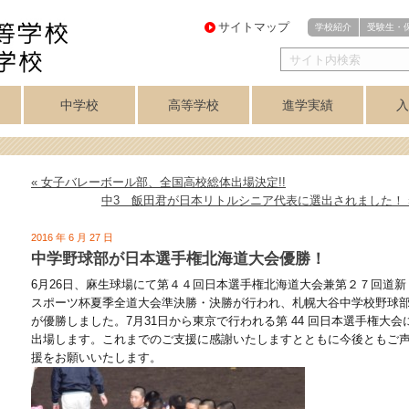
サイトマップ
学校紹介
受験生・
中学校
高等学校
進学実績
入
・
医進・難関理系
芸術コース
芸術コース
訓
アスリートコース
プログレスコース
中学校トップ
英数コース
クラブ紹介
高等学校トップ
学力重点コース
個性探求コース
クラブ紹介
音楽科
美術科
講座制
合格実績
美術専攻
音楽専攻
コース
« 女子バレーボール部、全国高校総体出場決定!!
中3 飯田君が日本リトルシニア代表に選出されました！ 
2016 年 6 月 27 日
中学野球部が日本選手権北海道大会優勝！
6月26日、麻生球場にて第４４回日本選手権北海道大会兼第２７回道新
スポーツ杯夏季全道大会準決勝・決勝が行われ、札幌大谷中学校野球
が優勝しました。7月31日から東京で行われる第 44 回日本選手権大会
出場します。これまでのご支援に感謝いたしますとともに今後ともご
援をお願いいたします。