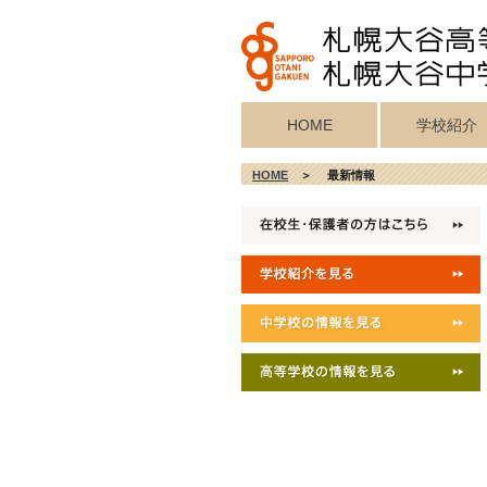
HOME
学校紹介
校歌・真宗宗歌
教育目標・校
学校施設紹介
校長挨拶
沿革
HOME
＞ 最新情報
記念歌