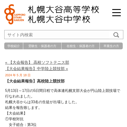
学校紹介
受験生・保護者の方
在校生・保護者の方
卒業生の方
« 【大会報告】 高校ソフトテニス部
【大会結果報告】中学陸上競技部 »
2024 年 5 月 18 日
【大会結果報告】高校陸上競技部
5月13日～
17日の5日間日程で高体連札幌支部大会が円山陸上競技場で
行な
われました。
札幌大谷からは33名の生徒が出場しました。
結果を報告致します。
【大会結果】
①学校対抗
女子総合：第3位