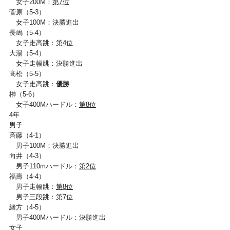
女子200M：
第7位
菅原（5-3）
女子100M：決勝進出
長嶋（5-4）
女子走高跳：
第4位
大湯（5-4）
女子走幅跳：決勝進出
髙松（5-5）
女子走高跳：
優勝
榊（5-6）
女子400Mハードル：
第8位
4年
男子
斉藤（4-1）
男子100M：決勝進出
向井（4-3）
男子110mハードル：
第2位
福壽（4-4）
男子走幅跳：
第8位
男子三段跳：
第7位
緒方（4-5）
男子400Mハードル：決勝進出
女子