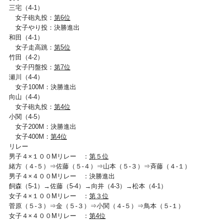
三宅（4-1）
女子砲丸投：
第6位
女子やり投：決勝進出
和田（4-1）
女子走高跳：
第5位
竹田（4-2）
女子円盤投：
第7位
瀬川（4-4）
女子100M：決勝進出
向山（4-4）
女子砲丸投：
第4位
小関（4-5）
女子200M：決勝進出
女子400M：
第4位
リレー
男子４×１００Mリレー ：
第５位
緒方（４-５）⇒佐藤（５-４）⇒山本（５-３）⇒斉藤（４-
１）
男子４×４００Mリレー ：決勝進出
飼森（5-1）→佐藤（5-4）→向井（4-3）→松本（4-
1）
女子４×１００Mリレー ：
第３位
菅原（５-３）⇒金（５-３）⇒小関（４-５）⇒鳥本（５-１）
女子４×４００Mリレー ：
第4位