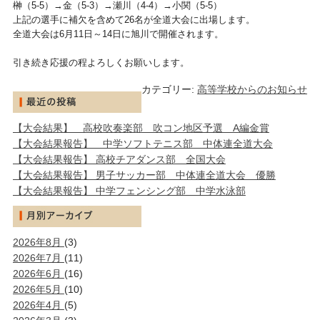
榊（5-5）→金（5-3）→瀬川（4-4）→小関（5-5）
上記の選手に補欠を含めて26名が全道大会に出場します。
全道大会は6月11日～14日に旭川で開催されます。
引き続き応援の程よろしくお願いします。
カテゴリー:
高等学校からのお知らせ
【大会結果】 高校吹奏楽部 吹コン地区予選 A編金賞
【大会結果報告】 中学ソフトテニス部 中体連全道大会
【大会結果報告】 高校チアダンス部 全国大会
【大会結果報告】 男子サッカー部 中体連全道大会 優勝
【大会結果報告】 中学フェンシング部 中学水泳部
2026年8月
(3)
2026年7月
(11)
2026年6月
(16)
2026年5月
(10)
2026年4月
(5)