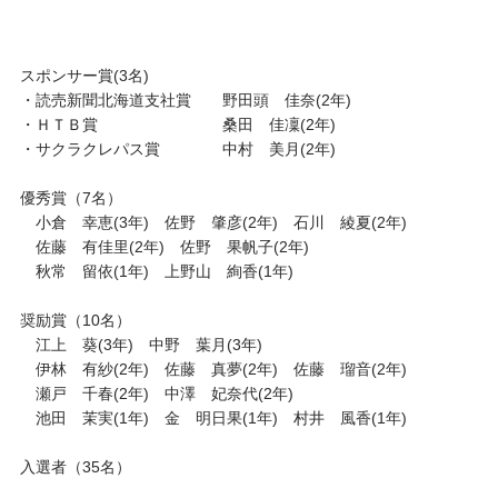
スポンサー賞(3名)
・読売新聞北海道支社賞 野田頭 佳奈(2年)
・ＨＴＢ賞 桑田 佳凜(2年)
・サクラクレパス賞 中村 美月(2年)
優秀賞（7名）
小倉 幸恵(3年) 佐野 肇彦(2年) 石川 綾夏(2年)
佐藤 有佳里(2年) 佐野 果帆子(2年)
秋常 留依(1年) 上野山 絢香(1年)
奨励賞（10名）
江上 葵(3年) 中野 葉月(3年)
伊林 有紗(2年) 佐藤 真夢(2年) 佐藤 瑠音(2年)
瀬戸 千春(2年) 中澤 妃奈代(2年)
池田 茉実(1年) 金 明日果(1年) 村井 風香(1年)
入選者（35名）