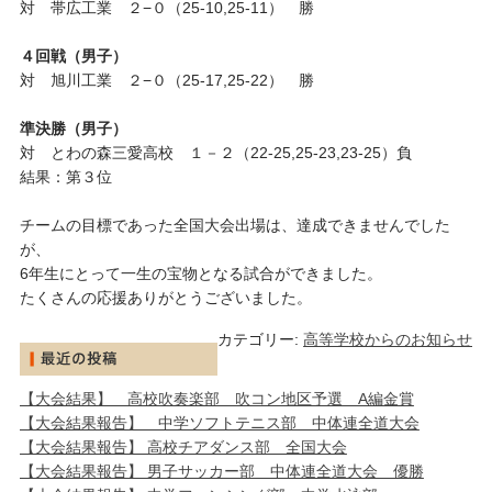
対 帯広工業 ２−０（25-10,25-11） 勝
４回戦（男子）
対 旭川工業 ２−０（25-17,25-22） 勝
準決勝（男子）
対 とわの森三愛高校 １－２（22-25,25-23,23-25）負
結果：第３位
チームの目標であった全国大会出場は、達成できませんでした
が、
6年生にとって一生の宝物となる試合ができました。
たくさんの応援ありがとうございました。
カテゴリー:
高等学校からのお知らせ
【大会結果】 高校吹奏楽部 吹コン地区予選 A編金賞
【大会結果報告】 中学ソフトテニス部 中体連全道大会
【大会結果報告】 高校チアダンス部 全国大会
【大会結果報告】 男子サッカー部 中体連全道大会 優勝