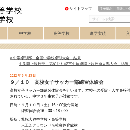
サイトマップ
学校紹介
受験生・
中学校
高等学校
進学実績
入
・
医進・難関理系
芸術コース
芸術コース
訓
アスリートコース
プログレスコース
中学校トップ
英数コース
クラブ紹介
高等学校トップ
学力重点コース
個性探求コース
クラブ紹介
音楽科
美術科
講座制
合格実績
美術専攻
音楽専攻
コース
« 中学卓球部 全国中学校卓球大会 結果
中学陸上競技部 第51回札幌市中体連陸上競技新人戦大会 結果 
2022 年 8 月 23 日
９／１０ 高校女子サッカー部練習体験会
高校女子サッカー部練習体験会を行います。本校への受験・入学を検
されている、中学３年生女子が対象です。
日時：９月１０日（土）16：00受付開始
練習体験会16：30～18：00
場所：札幌大谷中学校・高等学校
人工芝グラウンド※校舎体育館横