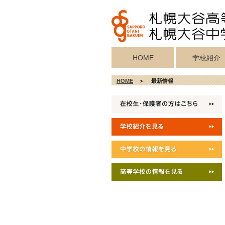
HOME
学校紹介
校歌・真宗宗歌
教育目標・校
学校施設紹介
校長挨拶
沿革
HOME
＞ 最新情報
記念歌