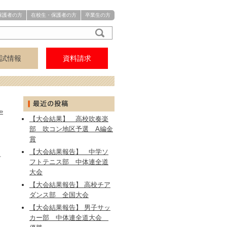
保護者の方
在校生・保護者の方
卒業生の方
試情報
資料請求
アクセス
中学
高校
»
【大会結果】 高校吹奏楽
部 吹コン地区予選 A編金
賞
【大会結果報告】 中学ソ
討
フトテニス部 中体連全道
大会
【大会結果報告】 高校チア
ダンス部 全国大会
【大会結果報告】 男子サッ
カー部 中体連全道大会