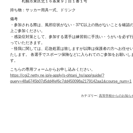
札幌市東区北１６条東９丁目１番１号
持ち物：サッカー用具一式、ドリンク
備考
・参加される際は、風邪症状がない・37℃以上の熱がないことを確認
上ご参加ください。
・感染症対策として、参加する選手は練習前に手洗い・うがいを必ず
っていただきます。
・怪我に関しては、応急処置は致しますが以降は保護者の方へお任せ
たします。 各選手でスポーツ保険などに入られてのご参加をお願いし
す。
こちらの専用フォームからお申し込みください。
https://cgi2.netty.ne.jp/e-apply/s-ohtani_hs/app/guide/?
query=48a6745b07d5dd4fef6c7dd450098a2179142aa1&course_num=1
カテゴリー:
高等学校からのお知ら