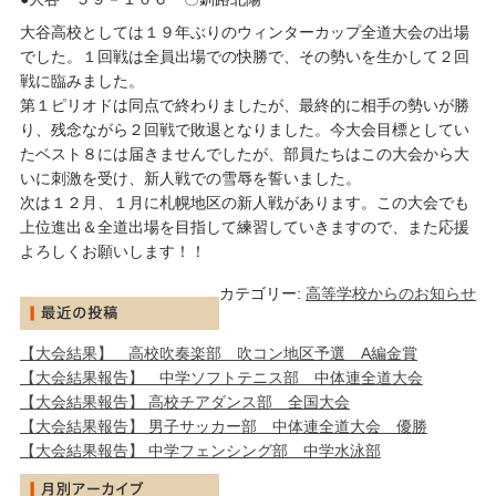
大谷高校としては１９年ぶりのウィンターカップ全道大会の出場
でした。１回戦は全員出場での快勝で、その勢いを生かして２回
戦に臨みました。
第１ピリオドは同点で終わりましたが、最終的に相手の勢いが勝
り、残念ながら２回戦で敗退となりました。今大会目標としてい
たベスト８には届きませんでしたが、部員たちはこの大会から大
いに刺激を受け、新人戦での雪辱を誓いました。
次は１２月、１月に札幌地区の新人戦があります。この大会でも
上位進出＆全道出場を目指して練習していきますので、また応援
よろしくお願いします！！
カテゴリー:
高等学校からのお知らせ
【大会結果】 高校吹奏楽部 吹コン地区予選 A編金賞
【大会結果報告】 中学ソフトテニス部 中体連全道大会
【大会結果報告】 高校チアダンス部 全国大会
【大会結果報告】 男子サッカー部 中体連全道大会 優勝
【大会結果報告】 中学フェンシング部 中学水泳部