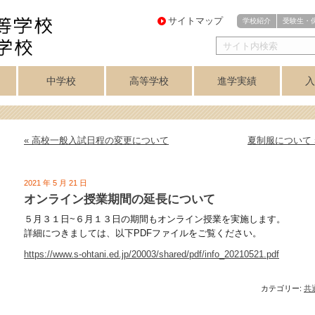
サイトマップ
学校紹介
受験生・
中学校
高等学校
進学実績
入
・
医進・難関理系
芸術コース
芸術コース
訓
アスリートコース
プログレスコース
中学校トップ
英数コース
クラブ紹介
高等学校トップ
学力重点コース
個性探求コース
クラブ紹介
音楽科
美術科
講座制
合格実績
美術専攻
音楽専攻
コース
« 高校一般入試日程の変更について
夏制服について 
2021 年 5 月 21 日
オンライン授業期間の延長について
５月３１日~６月１３日の期間もオンライン授業を実施します。
詳細につきましては、以下PDFファイルをご覧ください。
https://www.s-ohtani.ed.jp/20003/shared/pdf/info_20210521.pdf
カテゴリー:
共