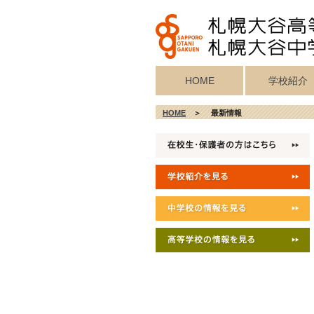
HOME
学校紹介
校歌・真宗宗歌
教育目標・校
学校施設紹介
校長挨拶
沿革
HOME
＞ 最新情報
記念歌