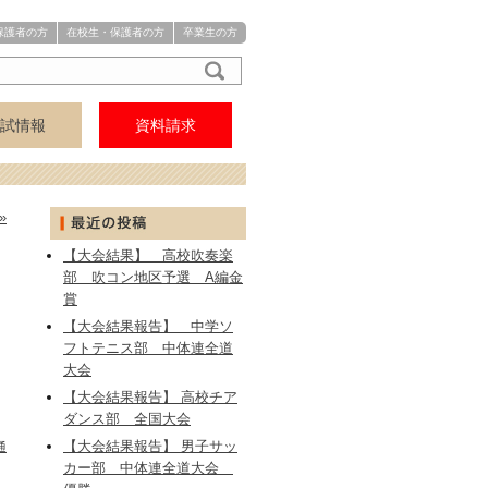
保護者の方
在校生・保護者の方
卒業生の方
試情報
資料請求
アクセス
中学
高校
»
【大会結果】 高校吹奏楽
部 吹コン地区予選 A編金
賞
【大会結果報告】 中学ソ
フトテニス部 中体連全道
大会
【大会結果報告】 高校チア
ダンス部 全国大会
【大会結果報告】 男子サッ
通
カー部 中体連全道大会