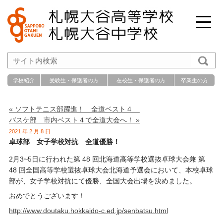
学校紹介
受験生・保護者の方
在校生・保護者の方
卒業生の方
« ソフトテニス部躍進！ 全道ベスト４
バスケ部 市内ベスト４で全道大会へ！ »
2021 年 2 月 8 日
卓球部 女子学校対抗 全道優勝！
2月3~5日に行われた第 48 回北海道高等学校選抜卓球大会兼 第
48 回全国高等学校選抜卓球大会北海道予選会において、本校卓球
部が、女子学校対抗にて優勝、全国大会出場を決めました。
おめでとうございます！
http://www.doutaku.hokkaido-c.ed.jp/senbatsu.html