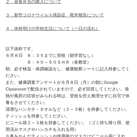
２．昼食弁当の購入について
３．新型コロナウイルス感染症 罹患報告について
４．休校明けの学校生活について（一日の流れ）
以下抜粋です。
６月８日 ８：３５までに登校（朝学習なし）
８：４０～５０ＳＨＲ（各教室）
朝、必ず検温・体調確認をし、健康観察シートに記入持参してく
ださい。
また、健康調査アンケートが６月８日（月）の朝にGoogle
Classroomで配信されていますので、必ず回答してください。発
熱や風邪の症状がみられる時は、登校を控え無理せずに自宅で休
養をさせてください。
清潔なハンカチ・タオルなど（２～３枚）を持参してください。
ティッシュを持参してください。
ビニール袋２～３枚を持参してください。（ゴミ持ち帰り用、使
用済みマスクやハンカチを入れる用）
※鼻をかんだティッシュや使用後のマスクはビニール袋に入れ、