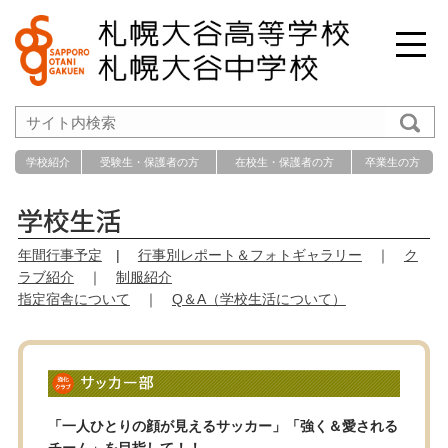
学校紹介
受験生・保護者の方
在校生・保護者の方
卒業生の方
年間行事予定
|
行事別レポート＆フォトギャラリー
｜
ク
ラブ紹介
｜
制服紹介
指定宿舎について
｜
Q＆A（学校生活について）
「一人ひとりの顔が見えるサッカー」「強く＆愛される