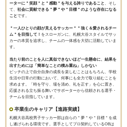
ーターに＂笑顔＂と＂感動＂を与える誇りであること
、そし
て、
社会に貢献できる＂夢＂や＂目標＂のような存在になる
こと
です。
＂一人ひとりの顔が見えるサッカー＂＂強く＆愛されるチー
ム＂を目指して！
をスローガンに、札幌大谷スタイルでサッ
カーの本質を追求し、チームの一体感を大切に活動していま
す。
当たり前のことを人に真似できないほど一生懸命に、結果を
出すためには「簡単なことの積み重ね」しかない
ピッチの上で自分自身の成長を楽しむことはもちろん、学校
生活や日常の行動において、何事にも全力で取り組むことを
求めます。「時を守り、場を清め、礼を正す」を心に置き、
応援される立ち振る舞いでサポーターから信頼される選手・
チームを目指しています。
卒業生のキャリア【進路実績】
札幌大谷高校男子サッカー部は自らの＂夢＂や＂目標＂を成
し遂げられる環境です。選手としてプロ契約しているOBは