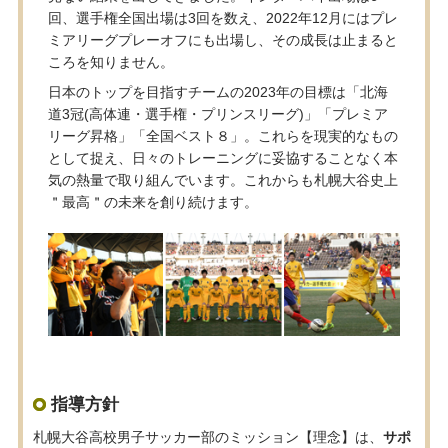
回、選手権全国出場は3回を数え、2022年12月にはプレ
ミアリーグプレーオフにも出場し、その成長は止まると
ころを知りません。
日本のトップを目指すチームの2023年の目標は「北海
道3冠(高体連・選手権・プリンスリーグ)」「プレミア
リーグ昇格」「全国ベスト８」。これらを現実的なもの
として捉え、日々のトレーニングに妥協することなく本
気の熱量で取り組んでいます。これからも札幌大谷史上
＂最高＂の未来を創り続けます。
指導方針
札幌大谷高校男子サッカー部のミッション【理念】は、
サポ