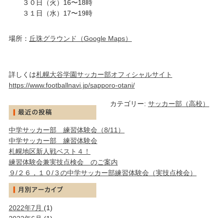
３０日（火）16〜18時
３１日（水）17〜19時
場所：
丘珠グラウンド（Google Maps）
詳しくは
札幌大谷学園サッカー部オフィシャルサイト
https://www.footballnavi.jp/sapporo-otani/
カテゴリー:
サッカー部（高校）
中学サッカー部 練習体験会（8/11）
中学サッカー部 練習体験会
札幌地区新人戦ベスト４！
練習体験会兼実技点検会 のご案内
９/２６，１０/３の中学サッカー部練習体験会（実技点検会）
2022年7月
(1)