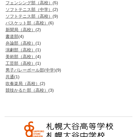
フェンシング部（高校）
(5)
ソフトテニス部（中学）
(2)
ソフトテニス部（高校）
(9)
バスケット部（高校）
(6)
新聞局（高校）
(2)
書道部
(4)
弁論部（高校）
(1)
演劇部（高校）
(1)
美術部（高校）
(4)
工芸部（高校）
(1)
男子バレーボール部(中学)
(9)
共通
(1)
吹奏楽局（高校）
(2)
競技かるた部（高校）
(3)