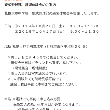
硬式野球部 練習体験会のご案内
札幌大谷中学校 硬式野球部の練習体験会を実施したします。
日時 ➀２０１９年１０月２６日（土） ９:００～１１:３０
②２０１９年１０月２７日（日） ９:００～１１:３０
場所 札幌大谷学園野球場（
札幌市東区中沼町３６-５
）
※両日ともに８:４５までに集合してください。
※練習会当日はグラウンドへ直接お越し下さい。
（現地集合・現地解散）
※雨天の場合は室内練習場で行います。
※この日以外でも随時見学可能です。
練習日程は事前に本校までご確認ください。
申込 ※電話にて事前に申し込み必要。
保険加入の為、生年月日が必要になります。
（保険代は学校で負担します）