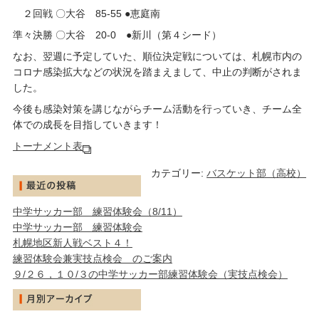
２回戦 〇大谷 85-55 ●恵庭南
準々決勝 〇大谷 20-0 ●新川（第４シード）
なお、翌週に予定していた、順位決定戦については、札幌市内の
コロナ感染拡大などの状況を踏まえまして、中止の判断がされま
した。
今後も感染対策を講じながらチーム活動を行っていき、チーム全
体での成長を目指していきます！
トーナメント表
カテゴリー:
バスケット部（高校）
中学サッカー部 練習体験会（8/11）
中学サッカー部 練習体験会
札幌地区新人戦ベスト４！
練習体験会兼実技点検会 のご案内
９/２６，１０/３の中学サッカー部練習体験会（実技点検会）