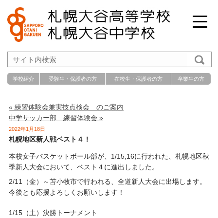
学校紹介
受験生・保護者の方
在校生・保護者の方
卒業生の方
« 練習体験会兼実技点検会 のご案内
中学サッカー部 練習体験会 »
2022年1月18日
札幌地区新人戦ベスト４！
本校女子バスケットボール部が、1/15,16に行われた、札幌地区秋
季新人大会において、ベスト４に進出しました。
2/11（金）～苫小牧市で行われる、全道新人大会に出場します。
今後とも応援よろしくお願いします！
1/15（土）決勝トーナメント