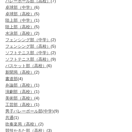
バレーボール部（高校）
(7)
卓球部（中学）
(6)
卓球部（高校）
(5)
陸上部（中学）
(1)
陸上部（高校）
(5)
水泳部（高校）
(2)
フェンシング部（中学）
(2)
フェンシング部（高校）
(5)
ソフトテニス部（中学）
(2)
ソフトテニス部（高校）
(9)
バスケット部（高校）
(6)
新聞局（高校）
(2)
書道部
(4)
弁論部（高校）
(1)
演劇部（高校）
(1)
美術部（高校）
(4)
工芸部（高校）
(1)
男子バレーボール部(中学)
(9)
共通
(1)
吹奏楽局（高校）
(2)
競技かるた部（高校）
(3)