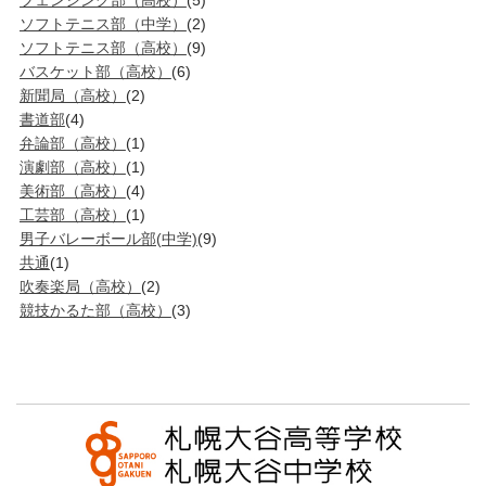
フェンシング部（高校）
(5)
ソフトテニス部（中学）
(2)
ソフトテニス部（高校）
(9)
バスケット部（高校）
(6)
新聞局（高校）
(2)
書道部
(4)
弁論部（高校）
(1)
演劇部（高校）
(1)
美術部（高校）
(4)
工芸部（高校）
(1)
男子バレーボール部(中学)
(9)
共通
(1)
吹奏楽局（高校）
(2)
競技かるた部（高校）
(3)