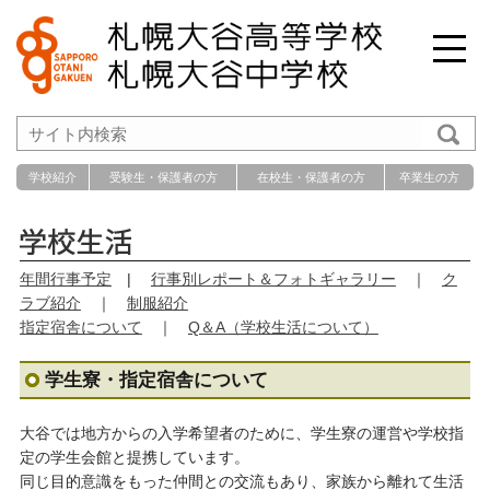
学校紹介
受験生・保護者の方
在校生・保護者の方
卒業生の方
年間行事予定
|
行事別レポート＆フォトギャラリー
｜
ク
ラブ紹介
｜
制服紹介
指定宿舎について
｜
Q＆A（学校生活について）
学生寮・指定宿舎について
大谷では地方からの入学希望者のために、学生寮の運営や学校指
定の学生会館と提携しています。
同じ目的意識をもった仲間との交流もあり、家族から離れて生活