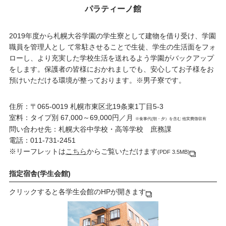
パラティーノ館
2019年度から札幌大谷学園の学生寮として建物を借り受け、学園
職員を管理人とし て常駐させることで生徒、学生の生活面をフォ
ローし、より充実した学校生活を送れるよう学園がバックアップ
をします。保護者の皆様におかれましでも、安心してお子様をお
預けいただける環境が整っております。※男子寮です。
住所：〒065-0019 札幌市東区北19条東1丁目5-3
室料：タイプ別 67,000～69,000円／月
※食事代(朝・夕）を含む 他実費徴収有
問い合わせ先：札幌大谷中学校・高等学校 庶務課
電話：011-731-2451
※リーフレットは
こちら
からご覧いただけます
(PDF 3.5MB)
指定宿舎(学生会館)
クリックすると各学生会館のHPが開きます