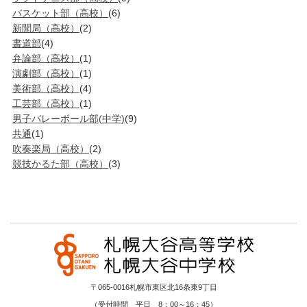
バスケット部（高校）
(6)
新聞局（高校）
(2)
書道部
(4)
弁論部（高校）
(1)
演劇部（高校）
(1)
美術部（高校）
(4)
工芸部（高校）
(1)
男子バレーボール部(中学)
(9)
共通
(1)
吹奏楽局（高校）
(2)
競技かるた部（高校）
(3)
〒065-0016札幌市東区北16条東9丁目
（受付時間 平日 8：00～16：45）