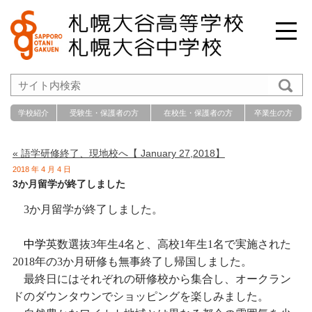
学校紹介
受験生・保護者の方
在校生・保護者の方
卒業生の方
« 語学研修終了、現地校へ【 January 27,2018】
2018 年 4 月 4 日
3か月留学が終了しました
3
か月留学が終了しました。
中学
英数選抜
3
年生
4
名と、高校
1
年生
1
名で実施された
2018
年の
3
か月研修も無事終了し帰国しました。
最終日にはそれぞれの研修校から集合し、オークラン
ドのダウンタウンでショッピングを楽しみました。