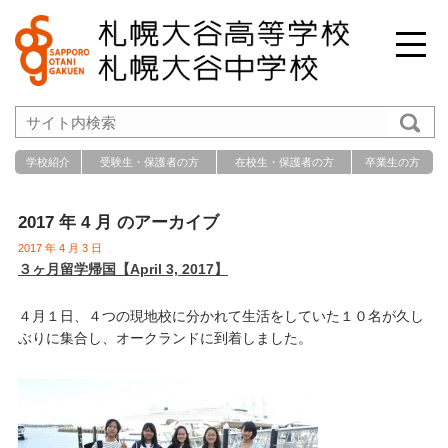
学校紹介
受験生・保護者の方
在校生・保護者の方
卒業生の方
2017 年 4 月 のアーカイブ
2017 年 4 月 3 日
３ヶ月留学帰国【April 3, 2017】
４月１日、４つの現地校に分かれて生活をしていた１０名が久し
ぶりに集合し、オークランドに到着しました。