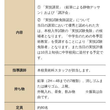
① 「実技講習」（鉛筆による静物デッサ
ン）および「講評会」
② 『実技試験免除認定』について
当日の講習において優秀と認められた方
は、本校入学試験の「実技試験免除」の候
内容
補者となります。「中学生のための冬季芸
術教室」を受講することにより「実技試験
免除者」となります。また当日の実技評価
は10月上旬頃に中学校宛に送付する予定で
す。
指導講師
本校美術科スタッフが担当します。
鉛筆（2H～4Bまでの7種類）、消しゴムま
たは練りゴム、上靴、
持ち物
外靴入れ、昼食、飲み物 ※服装は自
由です。
定員
約80名